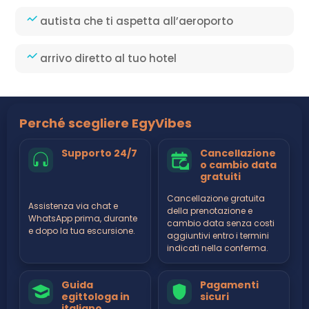
autista che ti aspetta all’aeroporto
arrivo diretto al tuo hotel
Perché scegliere EgyVibes
Supporto 24/7
Cancellazione
o cambio data
gratuiti
Cancellazione gratuita
Assistenza via chat e
della prenotazione e
WhatsApp prima, durante
cambio data senza costi
e dopo la tua escursione.
aggiuntivi entro i termini
indicati nella conferma.
Guida
Pagamenti
egittologa in
sicuri
italiano