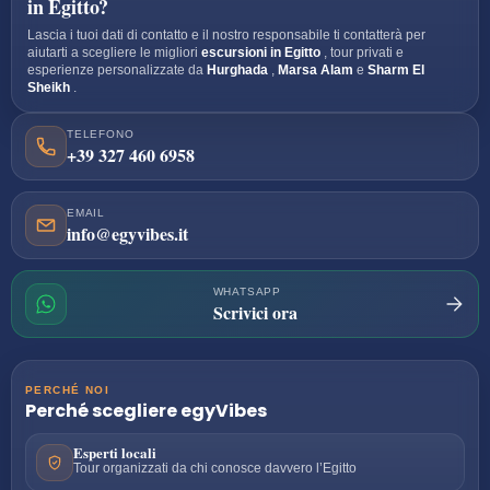
in Egitto?
Lascia i tuoi dati di contatto e il nostro responsabile ti contatterà per
aiutarti a scegliere le migliori
escursioni in Egitto
, tour privati e
esperienze personalizzate da
Hurghada
,
Marsa Alam
e
Sharm El
Sheikh
.
TELEFONO
+39 327 460 6958
EMAIL
info@egyvibes.it
WHATSAPP
Scrivici ora
PERCHÉ NOI
Perché scegliere
egyVibes
Esperti locali
Tour organizzati da chi conosce davvero l’Egitto