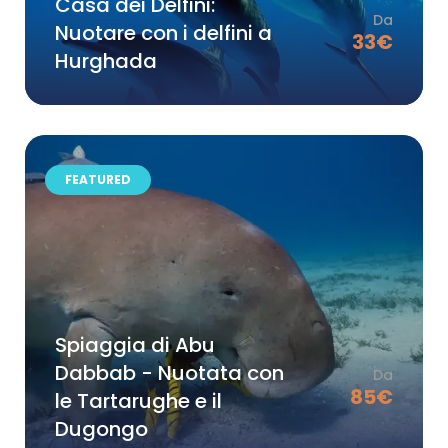
Casa dei Delfini:
Da
Nuotare con i delfini a
33
€
Hurghada
FEATURED
Spiaggia di Abu
Dabbab - Nuotata con
Da
85
€
le Tartarughe e il
Dugongo