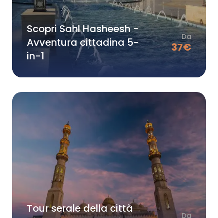
Scopri Sahl Hasheesh -
Da
Avventura cittadina 5-
37
€
in-1
Tour serale della città
Da