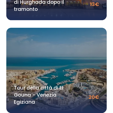
di Hurghada dopo il
13
€
tramonto
Tour della città di El
Da
Gouna - Venezia
20
€
Egiziana