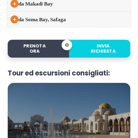
＋
da Makadi Bay
＋
da Soma Bay, Safaga
O
PRENOTA
INVIA
ORA
RICHIESTA
Tour ed escursioni consigliati: