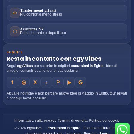
Trasferimenti privati
Più comfort e meno stress
Assistenza 7/7
Prima, durante e dopo il tour
SEGUICI
Resta in contatto con egyVibes
Segui
egyVibes
per scoprire le migliori
escursioni in Egitto
, idee di
viaggio, consigli locali e tour privati esclusivi.
f
◎
X
♪
P
▶
Attiva le notifiche e non perdere nuove idee di viaggio in Egitto, tour privati
e consigli locali esclusivi.
•
•
Informativa sulla privacy
Termini di vendita
Politica sui cookie
© 2026
egyVibes
—
Escursioni in Egitto
·
Escursioni Hurghada
·
Escursioni Marsa Alam
·
Escursioni Sharm El Sheikh