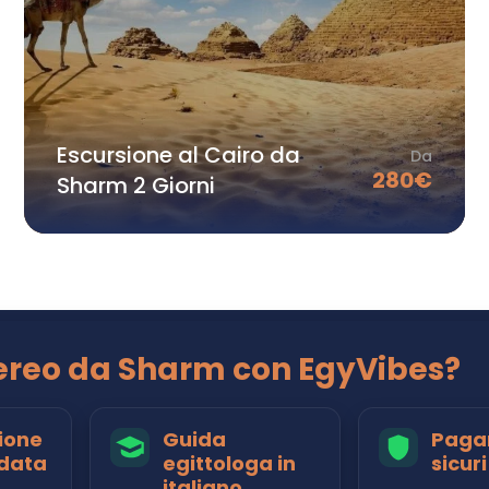
Escursione al Cairo da
Da
280
€
Sharm 2 Giorni
aereo da Sharm con EgyVibes?
ione
Guida
Paga
data
egittologa in
sicuri
italiano