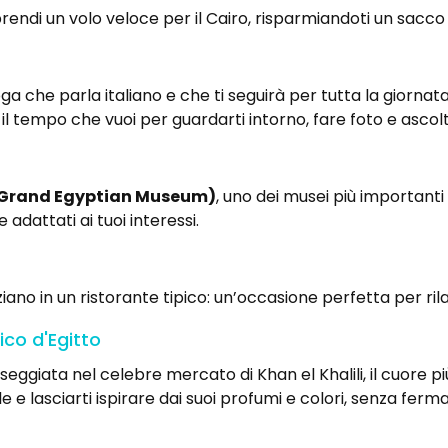
prendi un volo veloce per il Cairo, risparmiandoti un sacco 
oga che parla italiano e che ti seguirà per tutta la giornat
il tempo che vuoi per guardarti intorno, fare foto e ascolta
(Grand Egyptian Museum)
, uno dei musei più importanti
adattati ai tuoi interessi.
ziano in un ristorante tipico: un’occasione perfetta per rilas
ico d'Egitto
ggiata nel celebre mercato di Khan el Khalili, il cuore più
le e lasciarti ispirare dai suoi profumi e colori, senza fer