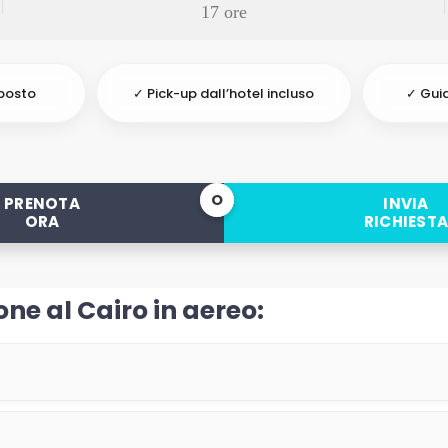
17 ore
posto
✓ Pick-up dall’hotel incluso
✓ Guid
O
PRENOTA
INVIA
ORA
RICHIEST
one al Cairo in aereo: