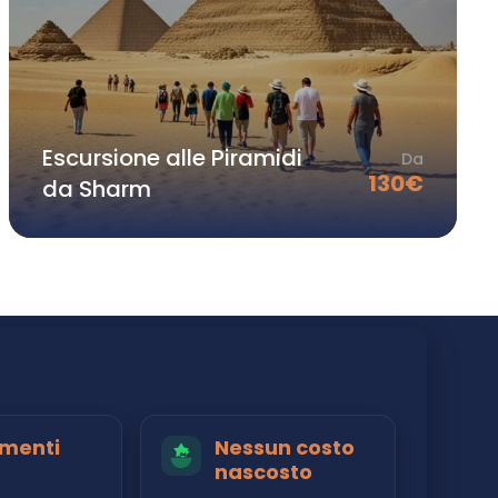
Escursione alle Piramidi
Da
130
€
da Sharm
menti
Nessun costo
nascosto