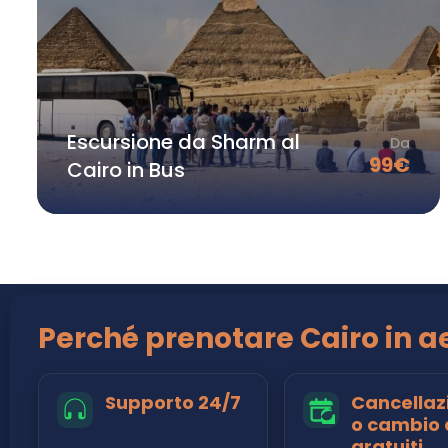
Escursione da Sharm al
Da
99
€
Cairo in Bus
Perché prenotare Cairo in 
Supporto 24/7
Cancellaz
o cambio 
gratuiti