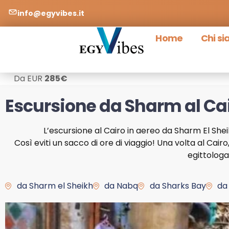
info@egyvibes.it
Home
Chi s
Da EUR
285
€
Escursione da Sharm al Cai
L’escursione al Cairo in aereo da Sharm El Sheik
Così eviti un sacco di ore di viaggio! Una volta al Cairo
egittologa
da Sharm el Sheikh
da Nabq
da Sharks Bay
da