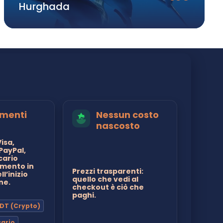
Hurghada
?
menti
Nessun costo
nascosto
isa,
PayPal,
cario
mento in
Prezzi trasparenti:
l’inizio
quello che vedi al
ne.
checkout è ciò che
paghi.
DT (Crypto)
cario