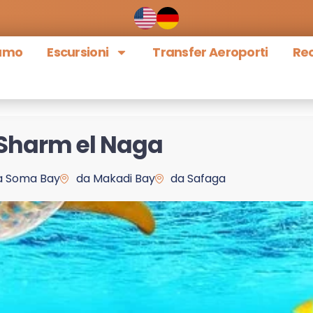
iamo
Escursioni
Transfer Aeroporti
Rec
 Sharm el Naga
a Soma Bay
da Makadi Bay
da Safaga