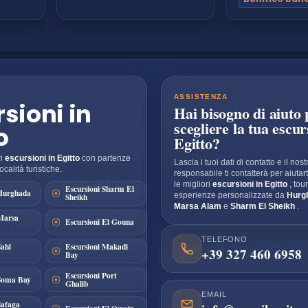
I
ASSISTENZA
sioni in
Hai bisogno di aiuto 
scegliere la tua escur
o
Egitto?
ri
escursioni in Egitto
con partenze
Lascia i tuoi dati di contatto e il nost
ocalità turistiche.
responsabile ti contatterà per aiutart
le migliori
escursioni in Egitto
, tou
Escursioni Sharm El
 Hurghada
Sheikh
esperienze personalizzate da
Hurg
Marsa Alam
e
Sharm El Sheikh
.
Marsa
Escursioni El Gouna
TELEFONO
Sahl
Escursioni Makadi
+39 327 460 6958
Bay
Escursioni Port
 Soma Bay
Ghalib
EMAIL
Safaga