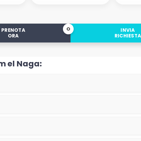
O
PRENOTA
INVIA
ORA
RICHIEST
rm el Naga: