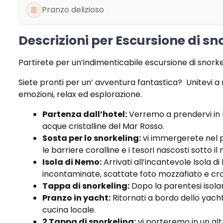
Pranzo delizioso
Descrizioni per Escursione di s
Partirete per un’indimenticabile escursione di snorke
Siete pronti per un’ avventura fantastica? Unitevi a 
emozioni, relax ed esplorazione.
Partenza dall’hotel:
Verremo a prendervi in h
acque cristalline del Mar Rosso.
Sosta per lo snorkeling:
vi immergerete nel pa
le barriere coralline e i tesori nascosti sotto il
Isola di Nemo:
Arrivati all’incantevole Isola di
incontaminate, scattate foto mozzafiato e crog
Tappa di snorkeling:
Dopo la parentesi isolan
Pranzo in yacht:
Ritornati a bordo dello yacht 
cucina locale.
2 Tappa di snorkeling:
vi porteremo in un alt