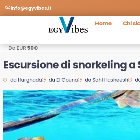
info@egyvibes.it
Home
Chi s
Da EUR
50
€
Escursione di snorkeling a
da Hurghada
da El Gouna
da Sahl Hasheesh
d