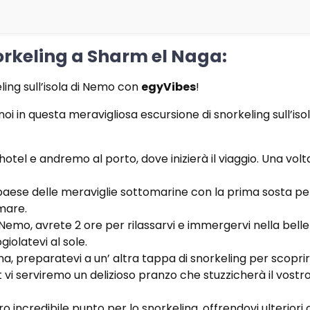
norkeling a Sharm el Naga:
ling sull’isola di Nemo con
egyVibes
!
noi in questa meravigliosa escursione di snorkeling sull’i
otel e andremo al porto, dove inizierà il viaggio. Una vol
ese delle meraviglie sottomarine con la prima sosta per l
 mare.
 Nemo, avrete 2 ore per rilassarvi e immergervi nella bellez
iolatevi al sole.
a, preparatevi a un’ altra tappa di snorkeling per scoprir
vi serviremo un delizioso pranzo che stuzzicherà il vostro 
ro incredibile punto per lo snorkeling, offrendovi ulterior