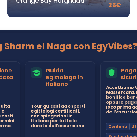
Orange Bay Hurghada
35
€
g Sharm el Naga con EgyVibes
ione
Guida
Paga
data
egittologa in
sicuri
italiano
Accettiamo V
Mastercard, 
bonifico ban
oppure paga
tuita
Tour guidati da esperti
loco prima del
 e
egittologi certificati,
dell’escursio
 costi
con spiegazioni in
termini
italiano per tutta la
ferma.
durata dell’escursione.
Contanti
US
Bonifico ban