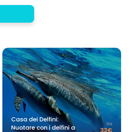
A
Casa dei Delfini:
Da
Nuotare con i delfini a
33
€