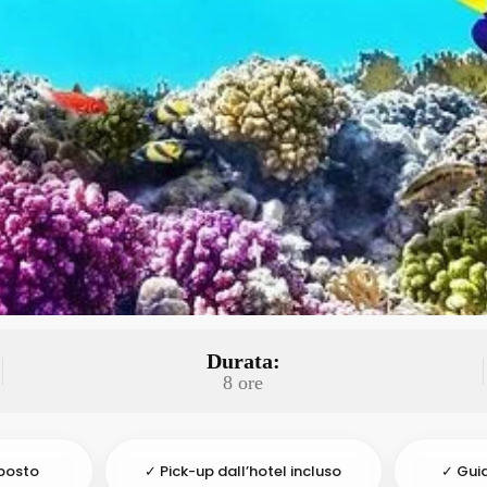
Durata:
8 ore
posto
✓ Pick-up dall’hotel incluso
✓ Guid