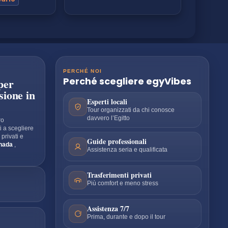
PERCHÉ NOI
Perché scegliere
egyVibes
per
sione in
Esperti locali
Tour organizzati da chi conosce
davvero l’Egitto
ro
i a scegliere
r privati e
Guide professionali
hada
,
Assistenza seria e qualificata
Trasferimenti privati
Più comfort e meno stress
Assistenza 7/7
Prima, durante e dopo il tour