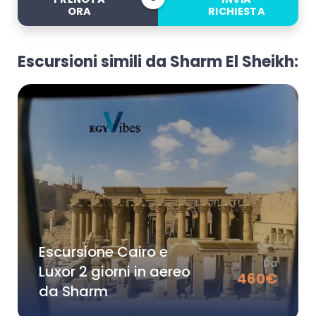
ORA
RICHIESTA
Escursioni simili da Sharm El Sheikh:
Escursione Cairo e
Da
Luxor 2 giorni in aereo
460
€
da Sharm