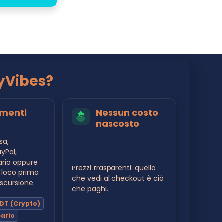
yVibes?
menti
Nessun costo
nascosto
sa,
yPal,
ario oppure
Prezzi trasparenti: quello
 loco prima
che vedi al checkout è ciò
’escursione.
che paghi.
DT (Crypto)
cario