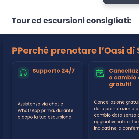
Tour ed escursioni consigliati:
PPerché prenotare l’Oasi d
Supporto 24/7
Cancellaz
o cambio 
gratuiti
Cancellazione gratui
Assistenza via chat e
della prenotazione e
WhatsApp prima, durante
cambio data senza c
e dopo la tua escursione.
aggiuntivi entro i ter
indicati nella confe