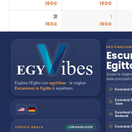
160
€
160
€
31
1
160
€
160
€
DESTINAZION
Escur
Egitt
Scopri le miglio
dalle principali l
Esplora l’Egitto con
egyVibes
: le migliori
Escursioni in Egitto
ti aspettano.
Escursioni
Escursioni 
Alam
Escursioni 
Hasheesh
Escursioni
FIDUCIA REALE
TRIPADVISOR