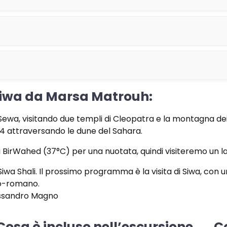
 Siwa da Marsa Matrouh:
i Sewa, visitando due templi di Cleopatra e la montagna dei
4 attraversando le dune del Sahara.
BirWahed (37°C) per una nuotata, quindi visiteremo un lag
 Siwa Shali. Il prossimo programma è la visita di Siwa, con 
co-romano.
lessandro Magno
Cosa è incluso nell’escursione
C