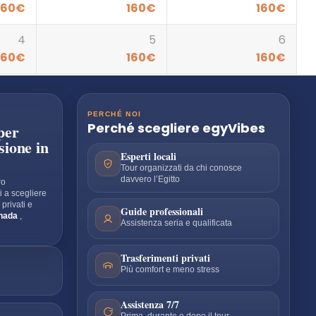
160
€
160
€
160
€
4
5
6
160
€
160
€
160
€
PERCHÉ NOI
Perché scegliere
egyVibes
per
sione in
Esperti locali
Tour organizzati da chi conosce
davvero l’Egitto
ro
i a scegliere
r privati e
Guide professionali
hada
,
Assistenza seria e qualificata
Trasferimenti privati
Più comfort e meno stress
Assistenza 7/7