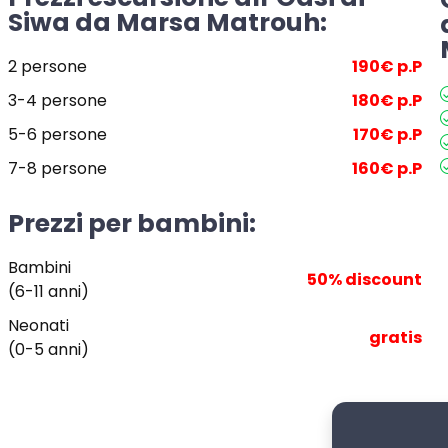
Siwa da Marsa Matrouh:
2 persone
190€ p.P
3-4 persone
180€ p.P
5-6 persone
170€ p.P
7-8 persone
160€ p.P
Prezzi per bambini:
Bambini
50% discount
(6-11 anni)
Neonati
gratis
(0-5 anni)