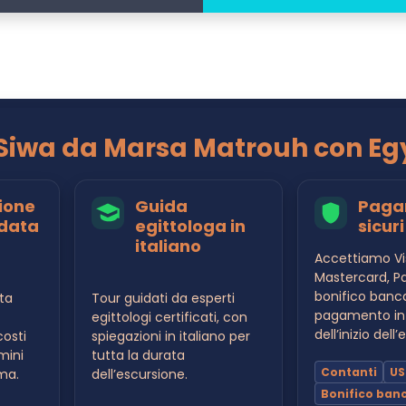
i Siwa da Marsa Matrouh con Eg
ione
Guida
Paga
data
egittologa in
sicuri
italiano
Accettiamo Vi
Mastercard, Pa
bonifico banc
ta
Tour guidati da esperti
pagamento in
egittologi certificati, con
dell’inizio dell
osti
spiegazioni in italiano per
mini
tutta la durata
Contanti
US
rma.
dell’escursione.
Bonifico ban