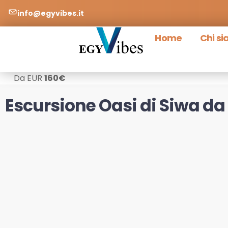
info@egyvibes.it
Home
Chi s
Da EUR
160
€
Escursione Oasi di Siwa d