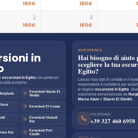
160
€
160
€
2
3
160
€
160
€
I
ASSISTENZA
sioni in
Hai bisogno di aiuto 
scegliere la tua escur
o
Egitto?
ri
escursioni in Egitto
con partenze
Lascia i tuoi dati di contatto e il nost
ocalità turistiche.
responsabile ti contatterà per aiutart
le migliori
escursioni in Egitto
, tou
Escursioni Sharm El
 Hurghada
Sheikh
esperienze personalizzate da
Hurg
Marsa Alam
e
Sharm El Sheikh
.
Marsa
Escursioni El Gouna
TELEFONO
Sahl
Escursioni Makadi
+39 327 460 6958
Bay
Escursioni Port
 Soma Bay
Ghalib