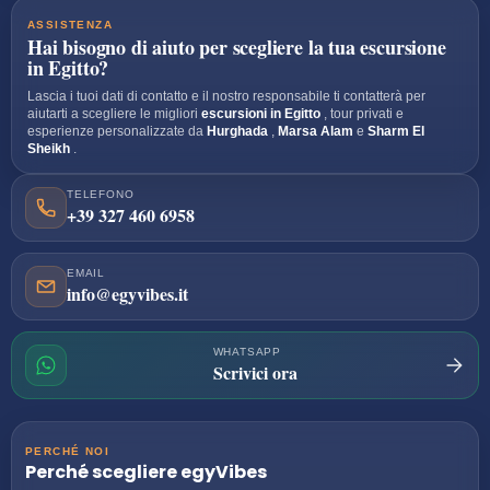
ASSISTENZA
Hai bisogno di aiuto per scegliere la tua escursione
in Egitto?
Lascia i tuoi dati di contatto e il nostro responsabile ti contatterà per
aiutarti a scegliere le migliori
escursioni in Egitto
, tour privati e
esperienze personalizzate da
Hurghada
,
Marsa Alam
e
Sharm El
Sheikh
.
TELEFONO
+39 327 460 6958
EMAIL
info@egyvibes.it
WHATSAPP
Scrivici ora
PERCHÉ NOI
Perché scegliere
egyVibes