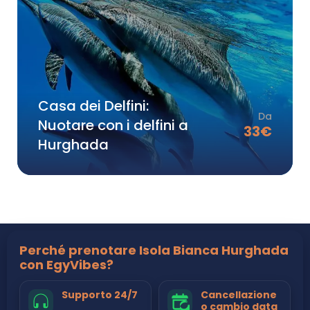
Casa dei Delfini:
Da
Nuotare con i delfini a
33
€
Hurghada
Perché prenotare Isola Bianca Hurghada
con EgyVibes?
Supporto 24/7
Cancellazione
o cambio data