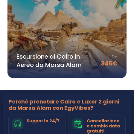
Escursione al Cairo in
Da
345
€
Aereo da Marsa Alam
Perché prenotare Cairo e Luxor 2 giorni
da Marsa Alam con EgyVibes?
Supporto 24/7
Cancellazione
o cambio data
gratuiti