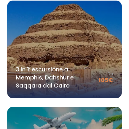
3 in 1: escursione a
Da
Memphis, Dahshur e
105
€
Saqqara dal Cairo