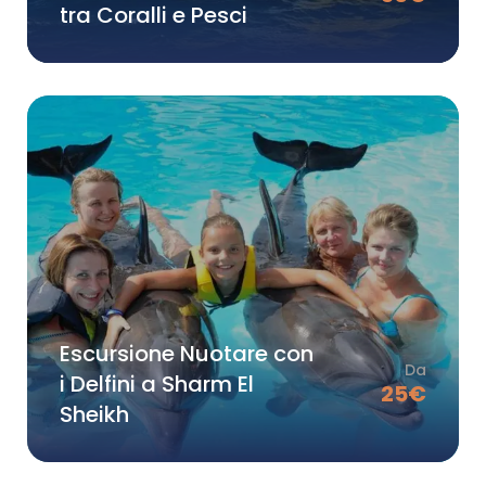
tra Coralli e Pesci
Escursione Nuotare con
Da
i Delfini a Sharm El
25
€
Sheikh