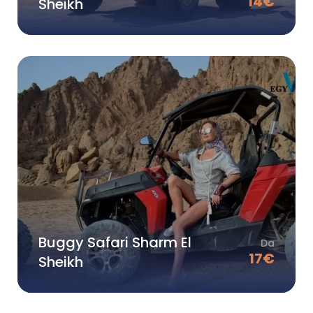
14
€
Sheikh
Buggy Safari Sharm El
Da
17
€
Sheikh