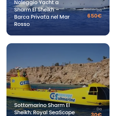
Noleggio Yacht a
Sharm El Sheikh –
Da
650
€
Barca Privata nel Mar
Rosso
Sottomarino Sharm El
Da
Sheikh: Royal SeaScope
30
€