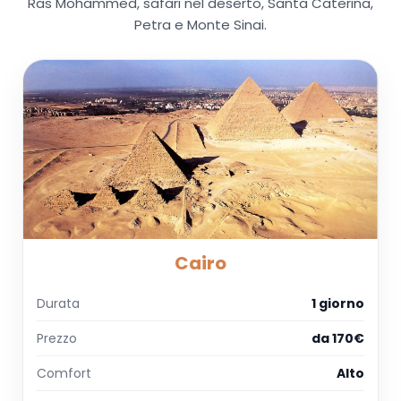
Ras Mohammed, safari nel deserto, Santa Caterina,
Petra e Monte Sinai.
Cairo
Durata
1 giorno
Prezzo
da 170€
Comfort
Alto