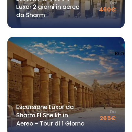
Da
Luxor 2 giorni in aereo
460
€
da Sharm
Escursione Luxor da
Da
Sharm El Sheikh in
265
€
Aereo - Tour di 1 Giorno