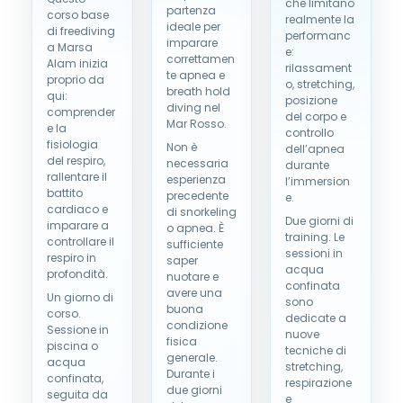
che limitano
partenza
corso base
realmente la
ideale per
di freediving
performanc
imparare
a Marsa
e:
correttamen
Alam inizia
rilassament
te apnea e
proprio da
o, stretching,
breath hold
qui:
posizione
diving nel
comprender
del corpo e
Mar Rosso.
e la
controllo
fisiologia
Non è
dell’apnea
del respiro,
necessaria
durante
rallentare il
esperienza
l’immersion
battito
precedente
e.
cardiaco e
di snorkeling
Due giorni di
imparare a
o apnea. È
training. Le
controllare il
sufficiente
sessioni in
respiro in
saper
acqua
profondità.
nuotare e
confinata
avere una
Un giorno di
sono
buona
corso.
dedicate a
condizione
Sessione in
nuove
fisica
piscina o
tecniche di
generale.
acqua
stretching,
Durante i
confinata,
respirazione
due giorni
seguita da
e