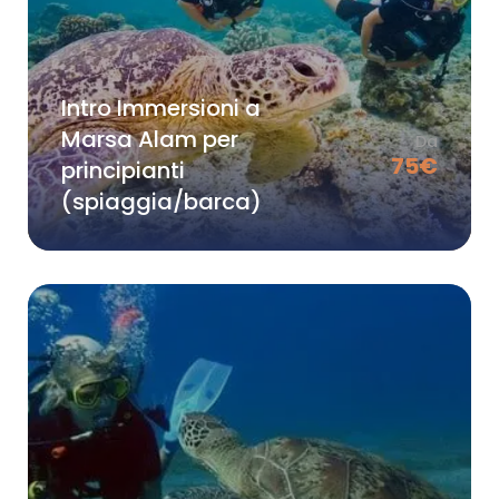
Intro Immersioni a
Marsa Alam per
Da
75
€
principianti
(spiaggia/barca)