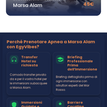
45
€
Marsa Alam
Perché Prenotare Apnea a Marsa Alam
con EgyVibes?
Transfer
Briefing
Hotel su
Professionale
richiesta
Prima
dell’Immersione
Comodo transfer privato
Briefing dettagliato prima di
da e per il vostro hotel per
ogni immersione con
le immersioni subacquee
istruttori esperti del Mar
a Marsa Alam.
Rosso.
Immersioni
Barriere
Guidate e
Coralline