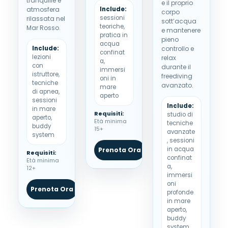
tranquille e
e il proprio
atmosfera
Include:
corpo
sessioni
rilassata nel
sott’acqua
teoriche,
Mar Rosso.
e mantenere
pratica in
pieno
acqua
Include:
controllo e
confinat
lezioni
relax
a,
con
durante il
immersi
istruttore,
freediving
oni in
tecniche
avanzato.
mare
di apnea,
aperto
sessioni
Include:
in mare
Requisiti:
studio di
aperto,
Età minima
tecniche
buddy
15+
avanzate
system
, sessioni
in acqua
Prenota Ora
WhatsApp
Requisiti:
confinat
Età minima
a,
12+
immersi
oni
Prenota Ora
WhatsApp
profonde
in mare
aperto,
buddy
system