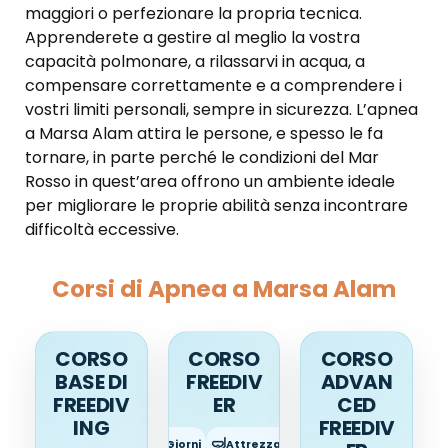
maggiori o perfezionare la propria tecnica.
Apprenderete a gestire al meglio la vostra
capacità polmonare, a rilassarvi in acqua, a
compensare correttamente e a comprendere i
vostri limiti personali, sempre in sicurezza. L’apnea
a Marsa Alam attira le persone, e spesso le fa
tornare, in parte perché le condizioni del Mar
Rosso in quest’area offrono un ambiente ideale
per migliorare le proprie abilità senza incontrare
difficoltà eccessive.
Corsi di Apnea a Marsa Alam
CORSO
CORSO
CORSO
BASE DI
FREEDIV
ADVAN
FREEDIV
ER
CED
ING
FREEDIV
⏱️
🤿
Durata:
2 Giorni
Attrezzatura:
Inclusa