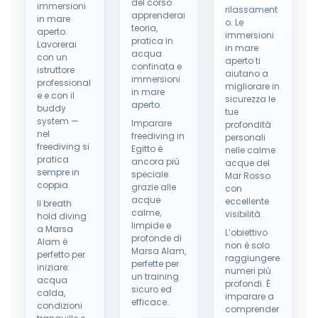
del corso
immersioni
rilassament
apprenderai
in mare
o. Le
teoria,
aperto.
immersioni
pratica in
Lavorerai
in mare
acqua
con un
aperto ti
confinata e
istruttore
aiutano a
immersioni
professional
migliorare in
in mare
e e con il
sicurezza le
aperto.
buddy
tue
system —
Imparare
profondità
nel
freediving in
personali
freediving si
Egitto è
nelle calme
pratica
ancora più
acque del
sempre in
speciale
Mar Rosso
coppia.
grazie alle
con
acque
eccellente
Il breath
calme,
visibilità.
hold diving
limpide e
a Marsa
L’obiettivo
profonde di
Alam è
non è solo
Marsa Alam,
perfetto per
raggiungere
perfette per
iniziare:
numeri più
un training
acqua
profondi. È
sicuro ed
calda,
imparare a
efficace.
condizioni
comprender