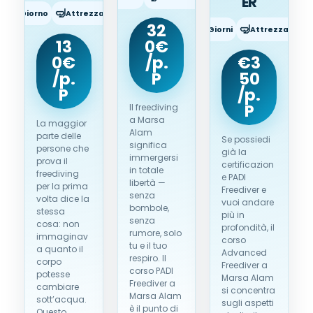
ER
🤿
ata:
1 Giorno
Attrezzatura:
Inclusa
32
⏱️
🤿
Durata:
2 Giorni
Attrezzatura:
13
0€
0€
/p.
€3
/p.
P
50
P
/p.
P
Il freediving
a Marsa
La maggior
Alam
parte delle
Se possiedi
significa
persone che
già la
immergersi
prova il
certificazion
in totale
freediving
e PADI
libertà —
per la prima
Freediver e
senza
volta dice la
vuoi andare
bombole,
stessa
più in
senza
cosa: non
profondità, il
rumore, solo
immaginav
corso
tu e il tuo
a quanto il
Advanced
respiro. Il
corpo
Freediver a
corso PADI
potesse
Marsa Alam
Freediver a
cambiare
si concentra
Marsa Alam
sott’acqua.
sugli aspetti
è il punto di
Questo