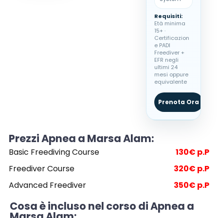
Requisiti:
Età minima
15+ ·
Certificazion
e PADI
Freediver +
EFR negli
ultimi 24
mesi oppure
equivalente
Prenota Ora
W
Prezzi Apnea a Marsa Alam:
Basic Freediving Course
130€ p.P
Freediver Course
320€ p.P
Advanced Freediver
350€ p.P
Cosa è incluso nel corso di Apnea a
Marsa Alam: