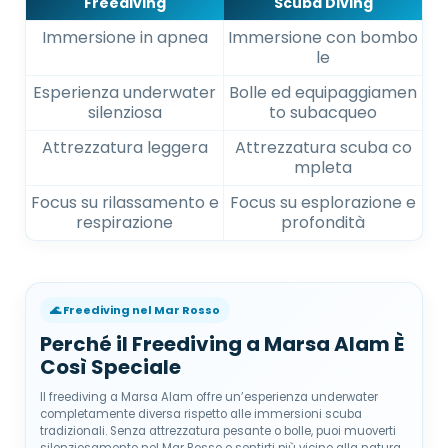
Freediving
Scuba Diving
Immersione in apnea
Immersione con bombo
le
Esperienza underwater
Bolle ed equipaggiamen
silenziosa
to subacqueo
Attrezzatura leggera
Attrezzatura scuba co
mpleta
Focus su rilassamento e
Focus su esplorazione e
respirazione
profondità
🌊 Freediving nel Mar Rosso
Perché il Freediving a Marsa Alam È
Così Speciale
Il freediving a Marsa Alam offre un’esperienza underwater
completamente diversa rispetto alle immersioni scuba
tradizionali. Senza attrezzatura pesante o bolle, puoi muoverti
silenziosamente nel Mar Rosso e sentirti più vicino alla natura