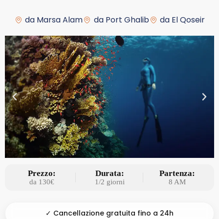
da Marsa Alam
da Port Ghalib
da El Qoseir
Prezzo:
Durata:
Partenza:
da 130€
1/2 giorni
8 AM
✓ Cancellazione gratuita fino a 24h