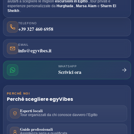
aiutarti a scegliere le migliori
escursioni in Egitto
, tour privati e
esperienze personalizzate da
Hurghada
,
Marsa Alam
e
Sharm El
Sheikh
.
TELEFONO
+39 327 460 6958
EMAIL
info@egyvibes.it
WHATSAPP
Scrivici ora
PERCHÉ NOI
Perché scegliere
egyVibes
Esperti locali
Tour organizzati da chi conosce davvero l’Egitto
Guide professionali
Assistenza seria e qualificata