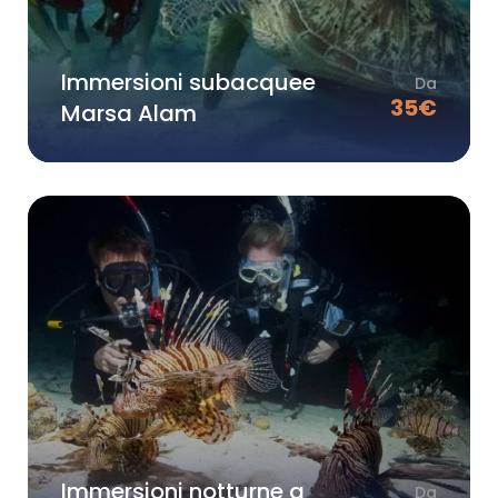
Immersioni subacquee
Da
35
€
Marsa Alam
Immersioni notturne a
Da