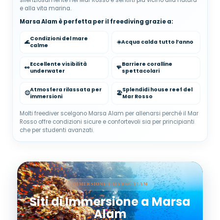
e alla vita marina.
Marsa Alam è perfetta per il freediving grazie a:
Condizioni del mare
🌊
☀️
Acqua calda tutto l’anno
calme
Eccellente visibilità
Barriere coralline
👀
🪸
underwater
spettacolari
Atmosfera rilassata per
Splendidi house reef del
😌
🏖️
immersioni
Mar Rosso
Molti freediver scelgono Marsa Alam per allenarsi perché il Mar
Rosso offre condizioni sicure e confortevoli sia per principianti
che per studenti avanzati.
IMMERSIONI A MARSA ALAM
Siti di Immersione a Marsa
Alam