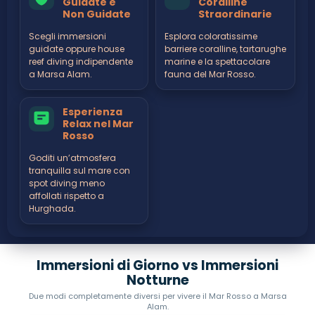
Guidate e
Coralline
Non Guidate
Straordinarie
Scegli immersioni
Esplora coloratissime
guidate oppure house
barriere coralline, tartarughe
reef diving indipendente
marine e la spettacolare
a Marsa Alam.
fauna del Mar Rosso.
Esperienza
Relax nel Mar
Rosso
Goditi un’atmosfera
tranquilla sul mare con
spot diving meno
affollati rispetto a
Hurghada.
Immersioni di Giorno vs Immersioni
Notturne
Due modi completamente diversi per vivere il Mar Rosso a Marsa
Alam.