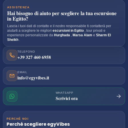
ASSISTENZA
Hai bisogno di aiuto per scegliere la tua escursione
in Egitto?
Lascia i tuoi dati di contatto e il nostro responsabile ti contatterà per
aiutarti a scegliere le migliori
escursioni in Egitto
, tour privati e
esperienze personalizzate da
Hurghada
,
Marsa Alam
e
Sharm El
Sheikh
.
TELEFONO
+39 327 460 6958
EMAIL
info@egyvibes.it
WHATSAPP
Scrivici ora
PERCHÉ NOI
Perché scegliere
egyVibes