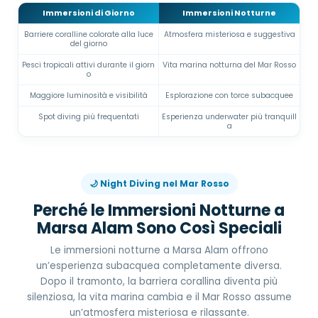
Immersioni di Giorno
Immersioni Notturne
Barriere coralline colorate alla luce
Atmosfera misteriosa e suggestiva
del giorno
Pesci tropicali attivi durante il giorn
Vita marina notturna del Mar Rosso
o
Maggiore luminosità e visibilità
Esplorazione con torce subacquee
Spot diving più frequentati
Esperienza underwater più tranquill
a
🌙 Night Diving nel Mar Rosso
Perché le Immersioni Notturne a
Marsa Alam Sono Così Speciali
Le immersioni notturne a Marsa Alam offrono
un’esperienza subacquea completamente diversa.
Dopo il tramonto, la barriera corallina diventa più
silenziosa, la vita marina cambia e il Mar Rosso assume
un’atmosfera misteriosa e rilassante.