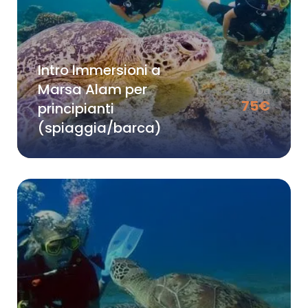
Intro Immersioni a
Marsa Alam per
Da
75
€
principianti
(spiaggia/barca)