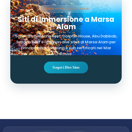
IMMERSIONI A MARSA ALAM
Siti di Immersione a Marsa
Alam
Scopri Elphinstone Reef, Dolphin House, Abu Dabbab,
Sataya Reef e i migliori dive sites di Marsa Alam per
principianti, snorkeling e sub certificati nel Mar
Rosso.
Scopri i Dive Sites